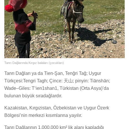
Tanrı Dağlarında Kırgız balaları (çocukları)
Tanrı Dağları ya da Tien-Şan, Tenğri Tağ; Uygur
Türkçesi:Tengri Tagh; Çince: 天山; pinyin: Tiānshān;
Wade–Giles: T‘ien1shan1, Türkistan (Orta Asya)’da
bulunan büyük sıradağlardır.
Kazakistan, Kırgızistan, Özbekistan ve Uygur Özerk
Bölgesi’nin merkezi kısımlarına yayılır.
Tanrı Dağlarının 1,000,000 km² lik alanı kapladığı