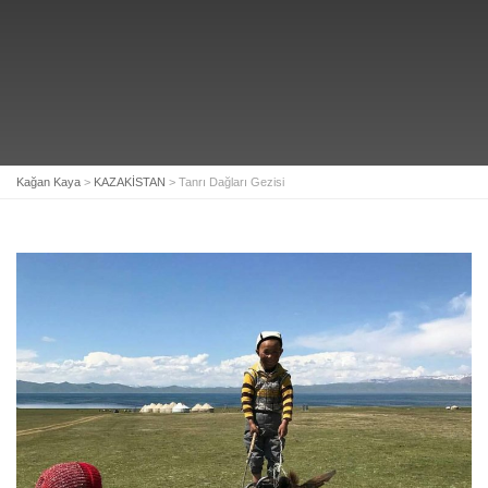
Kağan Kaya
>
KAZAKİSTAN
>
Tanrı Dağları Gezisi