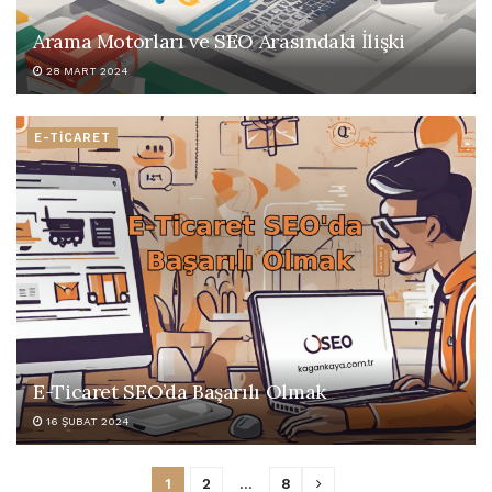
Arama Motorları ve SEO Arasındaki İlişki
28 MART 2024
E-TİCARET
E-Ticaret SEO’da Başarılı Olmak
16 ŞUBAT 2024
1
2
…
8