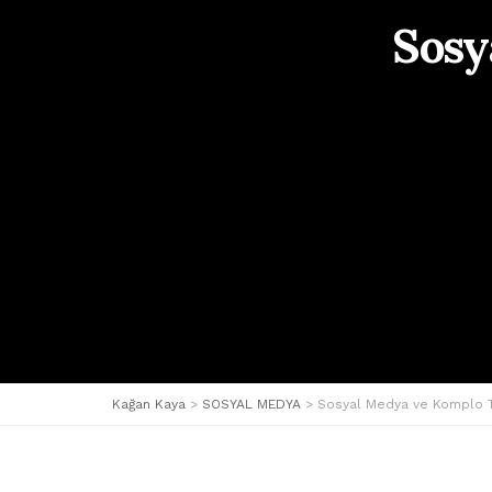
Sosy
Kağan Kaya
>
SOSYAL MEDYA
>
Sosyal Medya ve Komplo T