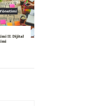
mi II: Dijital
imi