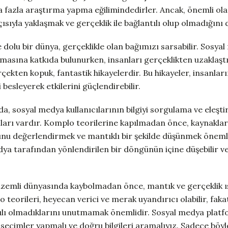
 fazla araştırma yapma eğilimindedirler. Ancak, önemli ola
açısıyla yaklaşmak ve gerçeklik ile bağlantılı olup olmadığını
 dolu bir dünya, gerçeklikle olan bağımızı sarsabilir. Sosyal
yılmasına katkıda bulunurken, insanları gerçeklikten uzaklaşt
rçekten kopuk, fantastik hikayelerdir. Bu hikayeler, insanlar
i besleyerek etkilerini güçlendirebilir.
a, sosyal medya kullanıcılarının bilgiyi sorgulama ve eleşt
çları vardır. Komplo teorilerine kapılmadan önce, kaynaklar
unu değerlendirmek ve mantıklı bir şekilde düşünmek önemlid
ya tarafından yönlendirilen bir döngünün içine düşebilir v
zemli dünyasında kaybolmadan önce, mantık ve gerçeklik ı
 teorileri, heyecan verici ve merak uyandırıcı olabilir, fak
tılı olmadıklarını unutmamak önemlidir. Sosyal medya plat
a seçimler yapmalı ve doğru bilgileri aramalıyız. Sadece böy