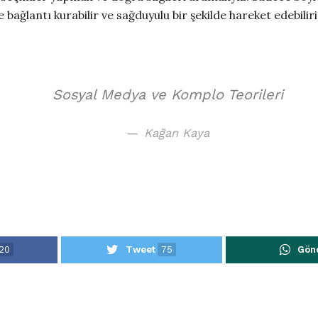
 bağlantı kurabilir ve sağduyulu bir şekilde hareket edebiliri
Sosyal Medya ve Komplo Teorileri
Kağan Kaya
20
Tweet
75
Gön