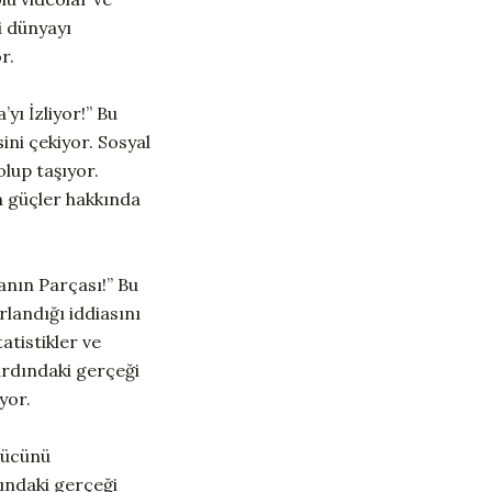
i dünyayı
r.
yı İzliyor!” Bu
ini çekiyor. Sosyal
olup taşıyor.
en güçler hakkında
lanın Parçası!” Bu
rlandığı iddiasını
atistikler ve
 ardındaki gerçeği
yor.
gücünü
dındaki gerçeği