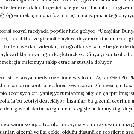
desteklenerek daha da çekici hale geliyor. İnsanlar, bu gizeml
ği öğrenmek için daha fazla araştırma yapma isteği duyuyo
orisi sosyal medyada popüler hale geliyor: “Uzaylılar Dünya’
ri, tanıklıklar ve gizemli olaylara dayanarak insanların ilgis
 bu teoriye dair videolar, fotoğraflar ve sahte belgelerle d
zaylı varlıkların varlığını keşfetmek ve Dünya’yı kontrol ed
inmek için bu konuyu takip etme arzusuyla doluyor.
orisi de sosyal medya üzerinde yayılıyor: “Aşılar Gizli Bir P
ında insanların kontrol edilmesi veya zarar görmesi için tasa
lo teorisyenleri, yanlış yorumlanmış bilgiler, çarpıtılmış ist
deolarla bu teoriyi destekliyor. İnsanlar, bu gizemli teorinin
a dair güvenliklerini sorgulama isteğiyle bu konuya ilgi duyu
al medyanın komplo teorilerini yayma ve merak uyandırma 
anlar, gizemli ve ilgi çekici olduğu düşünülen teorilerin ar