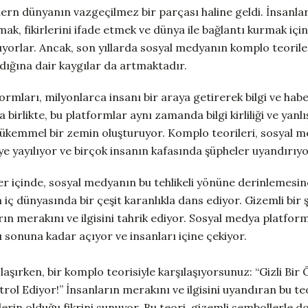
rn dünyanın vazgeçilmez bir parçası haline geldi. İnsanlar
ak, fikirlerini ifade etmek ve dünya ile bağlantı kurmak için 
ıyorlar. Ancak, son yıllarda sosyal medyanın komplo teoril
dığına dair kaygılar da artmaktadır.
rmları, milyonlarca insanı bir araya getirerek bilgi ve habe
 birlikte, bu platformlar aynı zamanda bilgi kirliliği ve yanlış
mükemmel bir zemin oluşturuyor. Komplo teorileri, sosyal me
eye yayılıyor ve birçok insanın kafasında şüpheler uyandırıyo
er içinde, sosyal medyanın bu tehlikeli yönüne derinlemesi
n iç dünyasında bir çeşit karanlıkla dans ediyor. Gizemli bir
arın merakını ve ilgisini tahrik ediyor. Sosyal medya platform
 sonuna kadar açıyor ve insanları içine çekiyor.
şırken, bir komplo teorisiyle karşılaşıyorsunuz: “Gizli Bir
ol Ediyor!” İnsanların merakını ve ilgisini uyandıran bu te
lerin olduğu fikrini sunuyor. Bu teori, gizemli sembollerle do