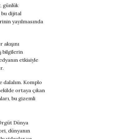
, günlük
bu dijital
erinin yayılmasında
r akışını
 bilgilerin
dyanın etkisiyle
r.
ne dalalım. Komplo
 şekilde ortaya çıkan
ları, bu gizemli
 Örgüt Dünya
ori, dünyanın
lu videolar ve