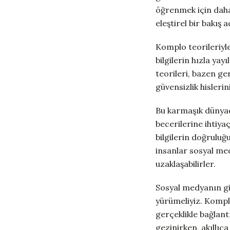
öğrenmek için daha
eleştirel bir bakış 
Komplo teorileriyle
bilgilerin hızla ya
teorileri, bazen ge
güvensizlik hislerin
Bu karmaşık dünyad
becerilerine ihtiya
bilgilerin doğruluğ
insanlar sosyal med
uzaklaşabilirler.
Sosyal medyanın gi
yürümeliyiz. Komplo
gerçeklikle bağlan
gezinirken, akıllıc