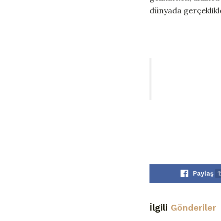
dünyada gerçeklikle
Paylaş
1
İlgili
Gönderiler