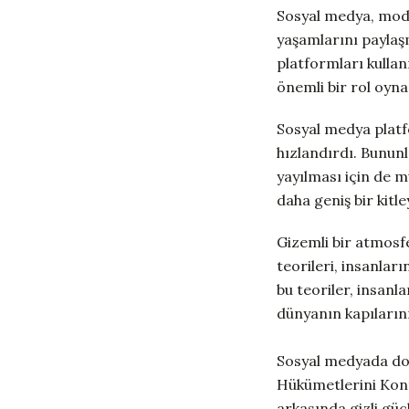
Sosyal medya, mode
yaşamlarını paylaşm
platformları kullan
önemli bir rol oyna
Sosyal medya platfo
hızlandırdı. Bununla
yayılması için de 
daha geniş bir kitl
Gizemli bir atmosf
teorileri, insanları
bu teoriler, insanl
dünyanın kapılarını
Sosyal medyada dola
Hükümetlerini Kontr
arkasında gizli güç