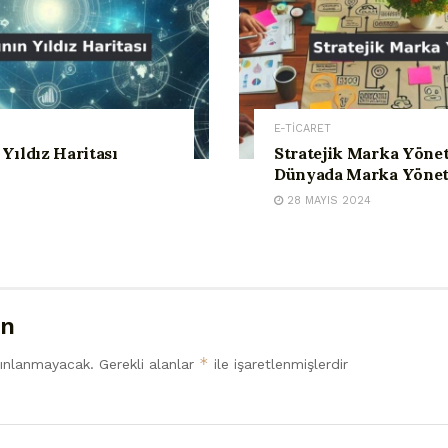
E-TİCARET
Yıldız Haritası
Stratejik Marka Yöneti
Dünyada Marka Yönet
28 MAYIS 2024
ın
*
yınlanmayacak.
Gerekli alanlar
ile işaretlenmişlerdir