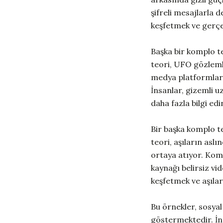
şifreli mesajlarla 
keşfetmek ve gerçe
Başka bir komplo te
teori, UFO gözlemle
medya platformları,
İnsanlar, gizemli u
daha fazla bilgi ed
Bir başka komplo te
teori, aşıların asl
ortaya atıyor. Komp
kaynağı belirsiz vi
keşfetmek ve aşılar
Bu örnekler, sosy
göstermektedir. İns