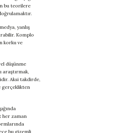
n bu teorilere
 doğrulamaktır.
 medya, yanlış
ırabilir. Komplo
ın korku ve
irel düşünme
ı araştırmak,
ir. Aksi takdirde,
e gerçeklikten
şığında
at her zaman
formlarında
lece bu gizemli