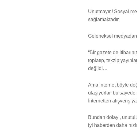
Unutmayın! Sosyal medy
sağlamaktadır.
Geleneksel medyadan 
“Bir gazete de itibarın
toplatıp, tekzip yayınl
değildi…
Ama internet böyle değ
ulaşıyorlar, bu sayede 
İnternetten alışveriş 
Bundan dolayı, unutulur
iyi haberden daha hızl