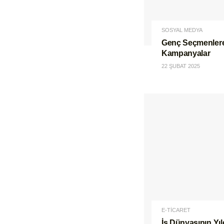
SOSYAL MEDYA
Genç Seçmenlere
Kampanyalar
22 ŞUBAT 2025
E-TİCARET
İş Dünyasının Yıl