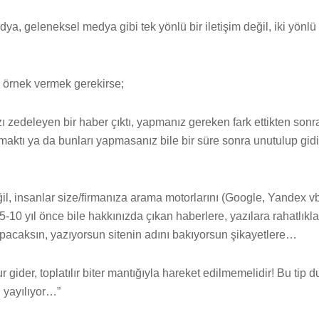
a, geleneksel medya gibi tek yönlü bir iletişim değil, iki yönlü 
örnek vermek gerekirse;
ızı zedeleyen bir haber çıktı, yapmanız gereken fark ettikten sonr
amaktı ya da bunları yapmasanız bile bir süre sonra unutulup gid
il, insanlar size/firmanıza arama motorlarını (Google, Yandex vb
5-10 yıl önce bile hakkınızda çıkan haberlere, yazılara rahatlıkla 
yapacaksın, yazıyorsun sitenin adını bakıyorsun şikayetlere…
 gider, toplatılır biter mantığıyla hareket edilmemelidir! Bu tip 
ı yayılıyor…”