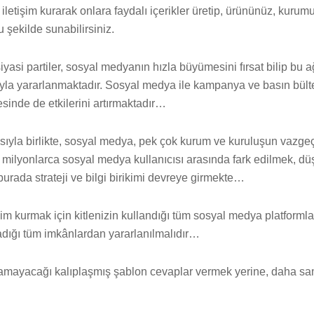
r iletişim kurarak onlara faydalı içerikler üretip, ürününüz, kurum
u şekilde sunabilirsiniz.
siyasi partiler, sosyal medyanın hızla büyümesini fırsat bilip bu 
la yararlanmaktadır. Sosyal medya ile kampanya ve basın bülte
esinde de etkilerini artırmaktadır…
sıyla birlikte, sosyal medya, pek çok kurum ve kuruluşun vazgeç
k milyonlarca sosyal medya kullanıcısı arasında fark edilmek, 
 burada strateji ve bilgi birikimi devreye girmekte…
şim kurmak için kitlenizin kullandığı tüm sosyal medya platformlar
dığı tüm imkânlardan yararlanılmalıdır…
amayacağı kalıplaşmış şablon cevaplar vermek yerine, daha sam