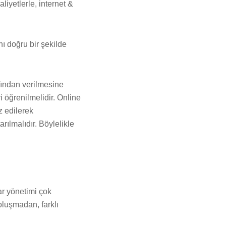
iyetlerle, internet &
nı doğru bir şekilde
afından verilmesine
i öğrenilmelidir. Online
z edilerek
rılmalıdır. Böylelikle
bar yönetimi çok
oluşmadan, farklı