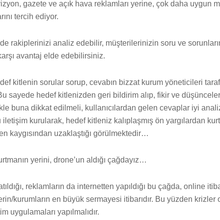
yon, gazete ve açık hava reklamları yerine, çok daha uygun mal
ını tercih ediyor.
rakiplerinizi analiz edebilir, müşterilerinizin soru ve sorunları
karşı avantaj elde edebilirsiniz.
def kitlenin sorular sorup, cevabın bizzat kurum yöneticileri tar
 sayede hedef kitlenizden geri bildirim alıp, fikir ve düşünceler
kle buna dikkat edilmeli, kullanıcılardan gelen cevaplar iyi anali
letişim kurularak, hedef kitleniz kalıplaşmış ön yargılardan kurta
güven kaygısından uzaklaştığı görülmektedir…
rtmanın yerini, drone’un aldığı çağdayız…
atıldığı, reklamların da internetten yapıldığı bu çağda, online iti
erin/kurumların en büyük sermayesi itibarıdır. Bu yüzden krizler 
tim uygulamaları yapılmalıdır.