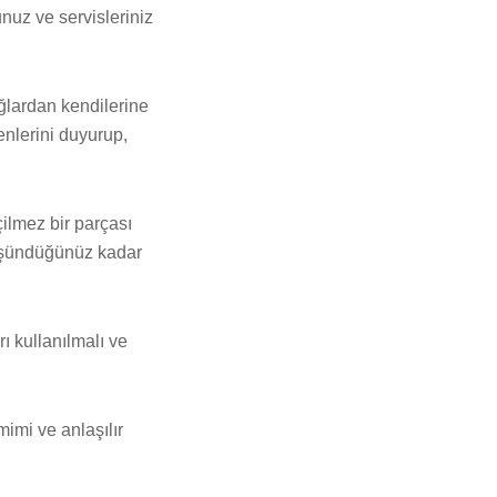
unuz ve servisleriniz
ağlardan kendilerine
nlerini duyurup,
ilmez bir parçası
düşündüğünüz kadar
ı kullanılmalı ve
imi ve anlaşılır