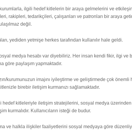
urumlarla, ilgili hedef kitlelerin bir araya gelmelerini ve etkileş
ri, rakipleri, tedarikçileri, çalışanları ve patronları bir araya ge
ulaşılmaz değil.
rı, yediden yetmişe herkes tarafından kullanılır hale geldi.
sosyal medya hesabı var diyebiliriz. Her insan kendi fikir, ilgi ve
buna göre paylaşım yapmaktadır.
ın/kurumunuzun imajını iyileştirme ve geliştirmede çok önemli ha
lenizle birebir iletişim kurmanızı sağlamaktadır.
i hedef kitleleriyle iletişim stratejilerini, sosyal medya üzerinden
tişim kurmalıdır. Kullanıcıların isteği de budur.
a ve halkla ilişkiler faaliyetlerini sosyal medyaya göre düzenli