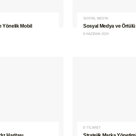
SOSYAL MEDYA
 Yönelik Mobil
Sosyal Medya ve Örtülü
8 HAZIRAN 2024
E-TİCARET
dız Haritası
Stratejik Marka Yönetimi I