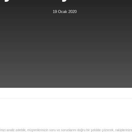
19 Ocak 2020
zi analiz edebilir, müşterilerinizin soru ve sorunlarını doğru bir şekilde çözerek, rakiplerinize 