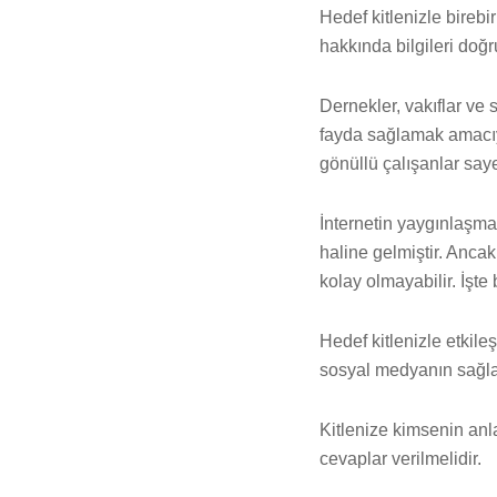
Hedef kitlenizle birebi
hakkında bilgileri doğr
Dernekler, vakıflar ve 
fayda sağlamak amacıy
gönüllü çalışanlar say
İnternetin yaygınlaşma
haline gelmiştir. Anca
kolay olmayabilir. İşte
Hedef kitlenizle etkile
sosyal medyanın sağla
Kitlenize kimsenin anl
cevaplar verilmelidir.