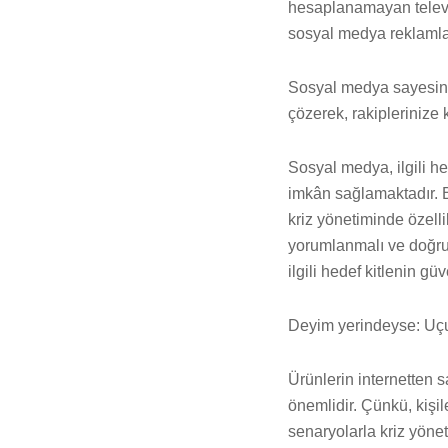
hesaplanamayan televiz
sosyal medya reklamlar
Sosyal medya sayesinde 
çözerek, rakiplerinize 
Sosyal medya, ilgili he
imkân sağlamaktadır. Bu
kriz yönetiminde özelli
yorumlanmalı ve doğru i
ilgili hedef kitlenin 
Deyim yerindeyse: Uçu
Ürünlerin internetten s
önemlidir. Çünkü, kişil
senaryolarla kriz yöne