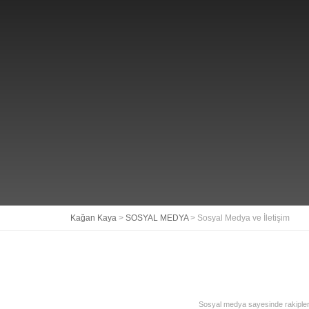
Kağan Kaya
>
SOSYAL MEDYA
>
Sosyal Medya ve İletişim
Sosyal medya sayesinde rakiplerini