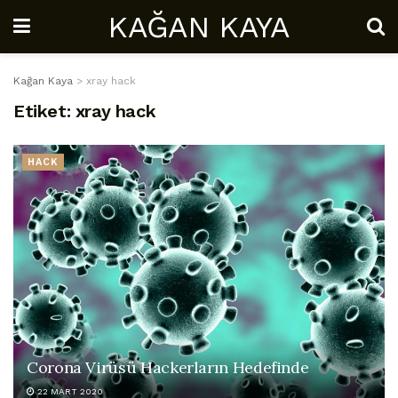
KAĞAN KAYA
Kağan Kaya
>
xray hack
Etiket:
xray hack
HACK
Corona Virüsü Hackerların Hedefinde
22 MART 2020