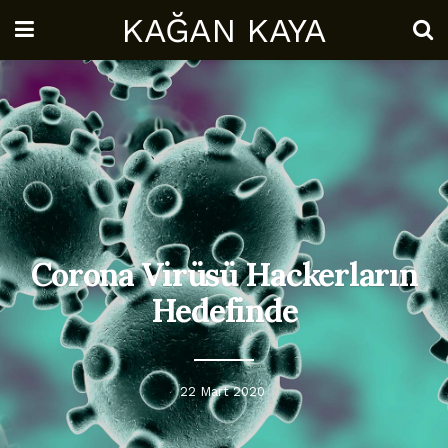
KAĞAN KAYA
Corona Virüsü Hackerların
Hedefinde
22 Mart 2020