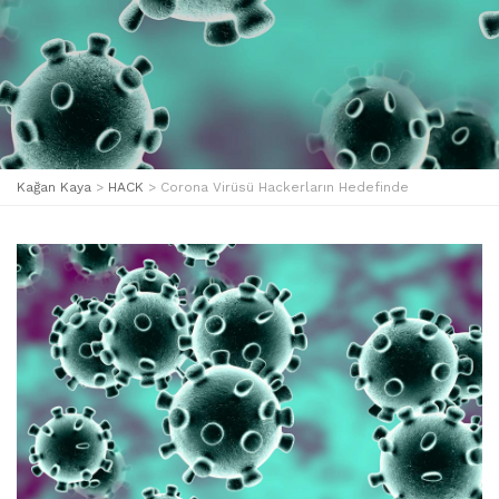
Kağan Kaya
>
HACK
>
Corona Virüsü Hackerların Hedefinde