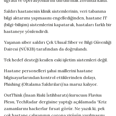
uğradı ve operasyonlarını durdurmak zorunda kaldı.
Saldırı hastanenin klinik sistemlerinin, veri tabanına
bilgi aktarımı yapmasını engellediğinden, hastane IT
(bilgi-bilişim) sistemlerini kapatarak, hastaları farklı bir
hastaneye yönlendirdi.
Yaşanan siber saldırı Çek Ulusal Siber ve Bilgi Güvenliği
Dairesi (NÚKIB) tarafından da doğrulandı.
Tek hedef desteği kesilen eski işletim sistemleri değil.
Hastane personelleri şahsi maillerini hastane
bilgisayarlarından kontrol ettiklerinden dolayı,
Phishing (Oltalama Saldırıları)’na maruz kalıyor.
OutThink (İnsan Riski İstihbaratı) kurucusu Flavius
Plesu, TechRadar dergisine yaptığı açıklamada “Kriz
zamanlarını hackerlar fırsat görür. Ne yazık ki, pek
çok hastane çalışanının corona virüsün yayılmasını