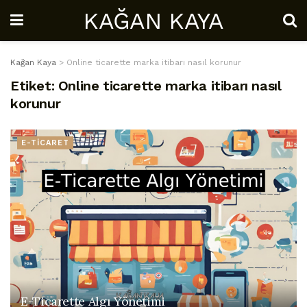
KAĞAN KAYA
Kağan Kaya
>
Online ticarette marka itibarı nasıl korunur
Etiket:
Online ticarette marka itibarı nasıl
korunur
E-TİCARET
E-Ticarette Algı Yönetimi