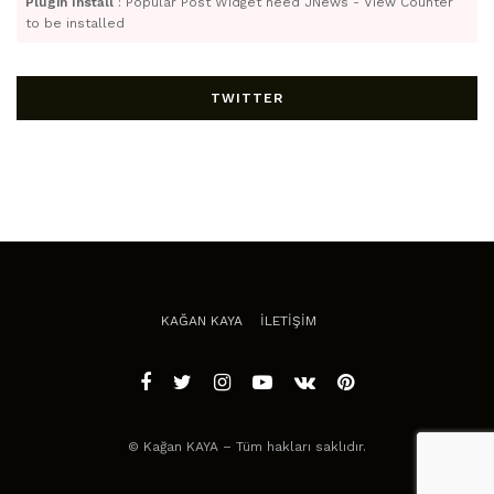
Plugin Install
: Popular Post Widget need JNews - View Counter
to be installed
TWITTER
KAĞAN KAYA
İLETİŞİM
© Kağan KAYA – Tüm hakları saklıdır.