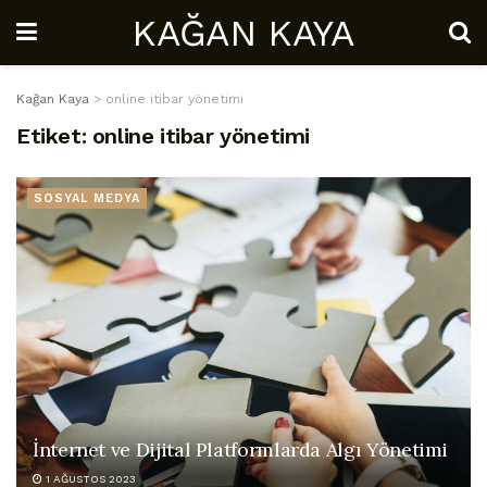
KAĞAN KAYA
Kağan Kaya
>
online itibar yönetimi
Etiket:
online itibar yönetimi
SOSYAL MEDYA
İnternet ve Dijital Platformlarda Algı Yönetimi
1 AĞUSTOS 2023