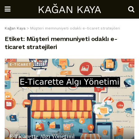
KAĞAN KAYA
Kağan Kaya
>
Müşteri memnuniyeti odaklı e-ticaret stratejileri
Etiket:
Müşteri memnuniyeti odaklı e-
ticaret stratejileri
E-TİCARET
E-Ticarette Algı Yönetimi