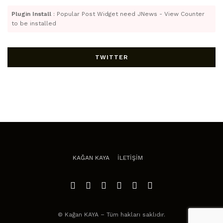
Plugin Install
: Popular Post Widget need JNews - View Counter
to be installed
TWITTER
KAĞAN KAYA
İLETİŞİM
© Kağan KAYA – Tüm hakları saklıdır.