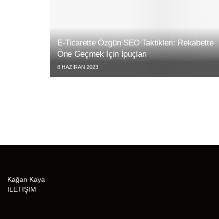
E-Ticarette Özgün SEO Taktikleri: Rekabette
Öne Geçmek İçin İpuçları
8 HAZIRAN 2023
Kağan Kaya
İLETİŞİM