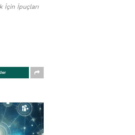
İçin İpuçları
der