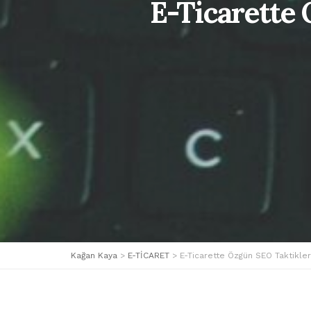
E-Ticarette
Kağan Kaya
>
E-TİCARET
>
E-Ticarette Özgün SEO Taktikle