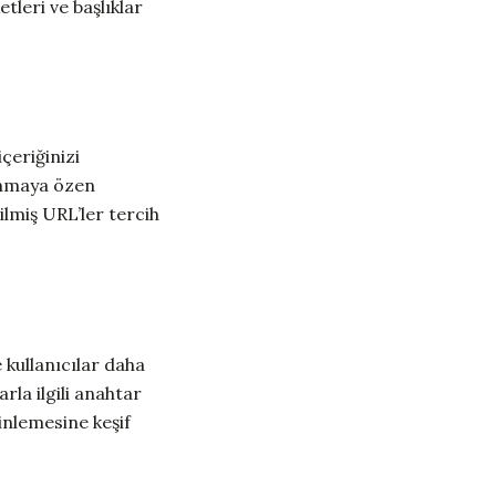
tleri ve başlıklar
çeriğinizi
lanmaya özen
lmiş URL’ler tercih
 kullanıcılar daha
arla ilgili anahtar
inlemesine keşif