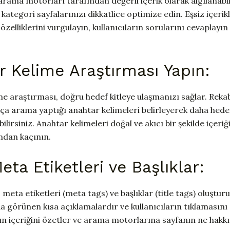
ve arama motorları tarafından değerli içerik olarak algılanabi
 kategori sayfalarınızı dikkatlice optimize edin. Eşsiz içerik
 özelliklerini vurgulayın, kullanıcıların sorularını cevaplayın 
r Kelime Araştırması Yapın:
ime araştırması, doğru hedef kitleye ulaşmanızı sağlar. Rek
ıkça arama yaptığı anahtar kelimeleri belirleyerek daha hedef
irsiniz. Anahtar kelimeleri doğal ve akıcı bir şekilde içeriği
mdan kaçının.
eta Etiketleri ve Başlıklar:
 meta etiketleri (meta tags) ve başlıklar (title tags) oluşturu
görünen kısa açıklamalardır ve kullanıcıların tıklamasını et
anın içeriğini özetler ve arama motorlarına sayfanın ne hak