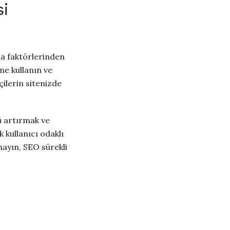
si
ma faktörlerinden
eme kullanın ve
çilerin sitenizde
ü artırmak ve
 kullanıcı odaklı
tmayın, SEO sürekli