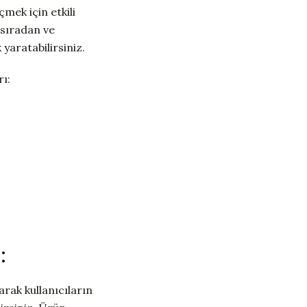
mek için etkili
 sıradan ve
 yaratabilirsiniz.
ı:
:
rarak kullanıcıların