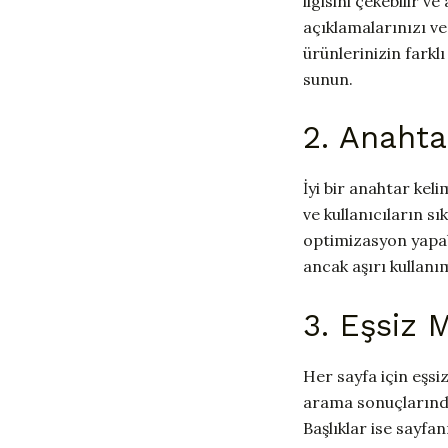
ilgisini çekebilir 
açıklamalarınızı ve
ürünlerinizin farklı
sunun.
2. Anahta
İyi bir anahtar kel
ve kullanıcıların s
optimizasyon yapabil
ancak aşırı kullanı
3. Eşsiz M
Her sayfa için eşsiz
arama sonuçlarında 
Başlıklar ise sayf