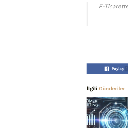
E-Ticarett
Paylaş
1
İlgili
Gönderiler