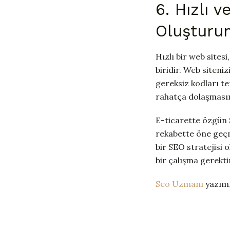
6. Hızlı v
Oluşturun
Hızlı bir web sites
biridir. Web siteniz
gereksiz kodları te
rahatça dolaşmasın
E-ticarette özgün 
rekabette öne geçme
bir SEO stratejisi o
bir çalışma gerekti
Seo Uzmanı
yazımı