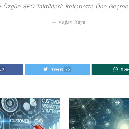
e Özgün SEO Taktikleri: Rekabette Öne Geçmek 
Kağan Kaya
20
Tweet
75
Gön