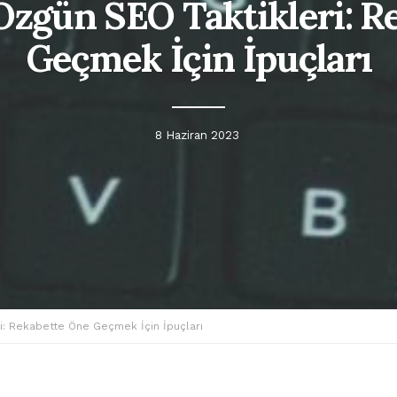
 Özgün SEO Taktikleri: R
Geçmek İçin İpuçları
8 Haziran 2023
ri: Rekabette Öne Geçmek İçin İpuçları