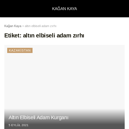
KAĞAN KAYA
Kağan Kaya
>
altın elbiseli adam zırhı
Etiket:
altın elbiseli adam zırhı
KAZAKİSTAN
Altın Elbiseli Adam Kurganı
5 EYLÜL 2021