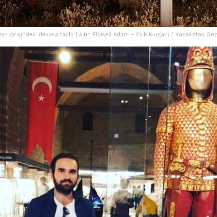
nın girişindeki devasa tablo | Altın Elbiseli Adam – Esik Kurganı / Kazakistan Gez