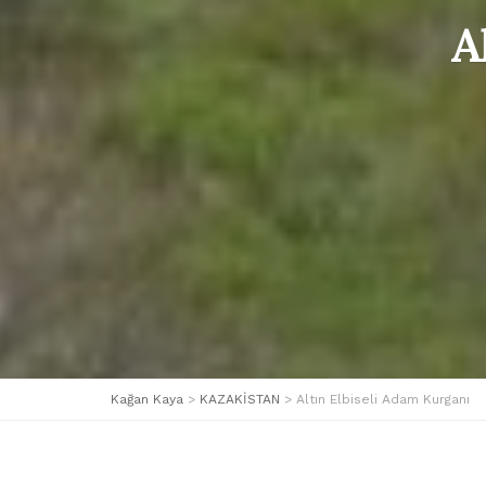
A
Kağan Kaya
>
KAZAKİSTAN
>
Altın Elbiseli Adam Kurganı