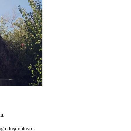
u.
duğu düşünülüyor.