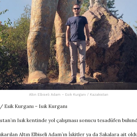
Altın Elbiseli Adam – Esik Kurganı / Kazakistan
 / Esik Kurganı – Isık Kurganı
stan’ın Isık kentinde yol çalışması sonucu tesadüfen bulund
karılan Altın Elbiseli Adam’ın İskitler ya da Sakalara ait ol