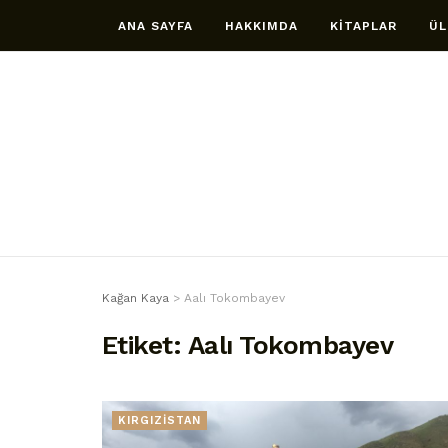
ANA SAYFA
HAKKIMDA
KİTAPLAR
ÜL
Kağan Kaya
>
Aalı Tokombayev
Etiket:
Aalı Tokombayev
KIRGIZİSTAN