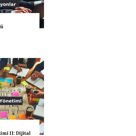
lü
mi II: Dijital