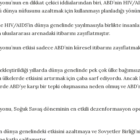
onu’nun en dikkat çekici iddialarından biri, ABD’nin HIV/A
sü dünya nüfusunu azaltmak için kullanmayı planladığı yönünd
 HIV/AIDS’in dünya genelinde yayılmasıyla birlikte insanla
 uluslararası arenadaki itibarını zayıflatmıştır.
nu’nun etkisi sadece ABD’nin küresel itibarını zayıflatmakl
leştirildiği yıllarda dünya genelinde pek çok ülke bağımsı
 ülkelerde etkisini artırmak için çaba sarf ediyordu. Ancak
rde ABD’ye karşı bir tepki oluşmasına neden olmuş ve ABD’n
yonu, Soğuk Savaş döneminin en etkili dezenformasyon op
dünya genelindeki etkisini azaltmaya ve Sovyetler Birliği’n
e katkı sağlamıştır.