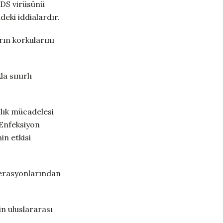
IDS virüsünü
eki iddialardır.
rın korkularını
a sınırlı
zlık mücadelesi
 Enfeksiyon
in etkisi
erasyonlarından
in uluslararası