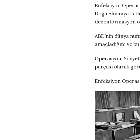
Enfeksiyon Operasy
Doğu Almanya İstihb
dezenformasyon o
ABD’nin dünya nüfu
amaçladığını ve bu 
Operasyon, Sovyetle
parçası olarak gerç
Enfeksiyon Operasy