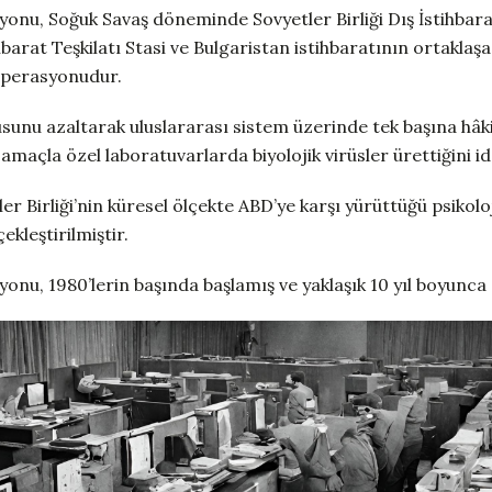
onu, Soğuk Savaş döneminde Sovyetler Birliği Dış İstihbara
arat Teşkilatı Stasi ve Bulgaristan istihbaratının ortaklaşa
perasyonudur.
sunu azaltarak uluslararası sistem üzerinde tek başına hâ
amaçla özel laboratuvarlarda biyolojik virüsler ürettiğini id
r Birliği’nin küresel ölçekte ABD’ye karşı yürüttüğü psikoloj
ekleştirilmiştir.
onu, 1980’lerin başında başlamış ve yaklaşık 10 yıl boyunca