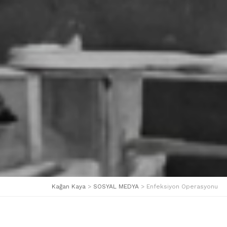
Kağan Kaya
>
SOSYAL MEDYA
>
Enfeksiyon Operasyonu