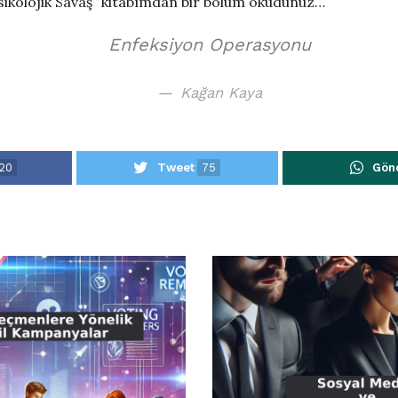
Psikolojik Savaş” kitabımdan bir bölüm okudunuz…
Enfeksiyon Operasyonu
Kağan Kaya
20
Tweet
75
Gön