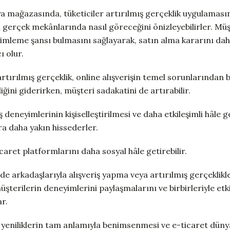
a mağazasında, tüketiciler artırılmış gerçeklik uygulamasın
ı gerçek mekânlarında nasıl göreceğini önizleyebilirler. Mü
mleme şansı bulmasını sağlayarak, satın alma kararını daha b
 olur.
artırılmış gerçeklik, online alışverişin temel sorunlarından b
ğini giderirken, müşteri sadakatini de artırabilir.
iş deneyimlerinin kişiselleştirilmesi ve daha etkileşimli hâle g
a daha yakın hissederler.
icaret platformlarını daha sosyal hâle getirebilir.
nde arkadaşlarıyla alışveriş yapma veya artırılmış gerçeklikle
şterilerin deneyimlerini paylaşmalarını ve birbirleriyle etk
r.
k yeniliklerin tam anlamıyla benimsenmesi ve e-ticaret dün