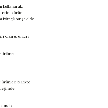
ı kullanarak,
şterinin ürünü
ilinçli bir şekilde
iri olan ürünleri
etirilmesi
 ürünleri birlikte
ileşimde
yasında