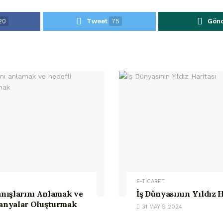
20
Tweet
75
Gön
E-TİCARET
nışlarını Anlamak ve
İş Dünyasının Yıldız H
anyalar Oluşturmak
31 MAYIS 2024