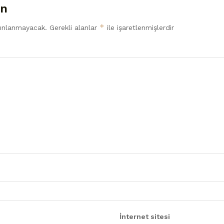
ın
*
yınlanmayacak.
Gerekli alanlar
ile işaretlenmişlerdir
İnternet sitesi