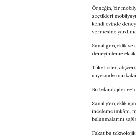
Örneğin, bir mobily
seçtikleri mobilyay
kendi evinde deneyi
vermesine yardımcı
Sanal gerçeklik ve 
deneyimleme eksikli
Tüketiciler, alışver
sayesinde markalar
Bu teknolojiler e-t
Sanal gerçeklik içi
inceleme imkânı, mü
bulunmalarını sağla
Fakat bu teknoloji