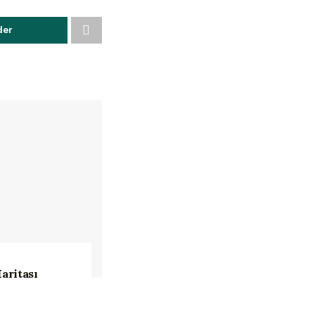
der
aritası