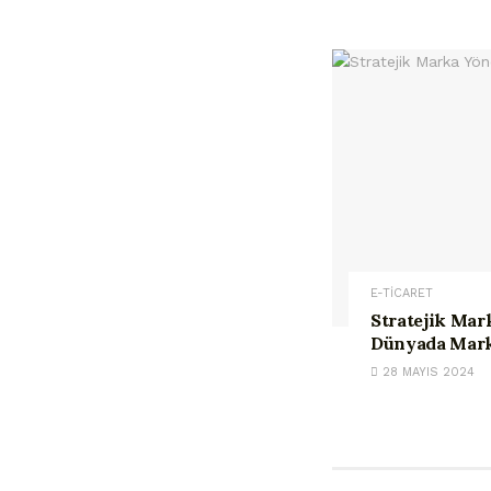
E-TİCARET
Stratejik Mark
Dünyada Mark
28 MAYIS 2024