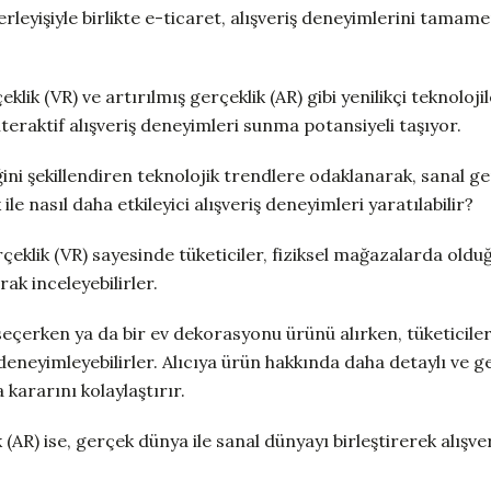
ilerleyişiyle birlikte e-ticaret, alışveriş deneyimlerini tam
eklik (VR) ve artırılmış gerçeklik (AR) gibi yenilikçi teknolojil
interaktif alışveriş deneyimleri sunma potansiyeli taşıyor.
ini şekillendiren teknolojik trendlere odaklanarak, sanal ge
 ile nasıl daha etkileyici alışveriş deneyimleri yaratılabilir?
rçeklik (VR) sayesinde tüketiciler, fiziksel mağazalarda olduğ
ak inceleyebilirler.
seçerken ya da bir ev dekorasyonu ürünü alırken, tüketicile
eneyimleyebilirler. Alıcıya ürün hakkında daha detaylı ve ge
 kararını kolaylaştırır.
 (AR) ise, gerçek dünya ile sanal dünyayı birleştirerek alışv