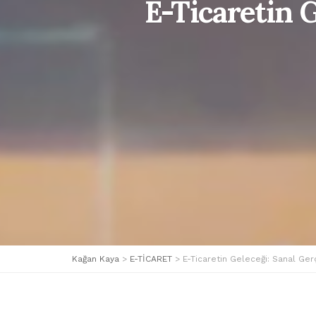
E-Ticaretin G
Kağan Kaya
>
E-TİCARET
>
E-Ticaretin Geleceği: Sanal Gerç