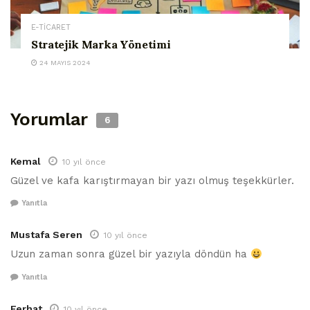
E-TİCARET
Stratejik Marka Yönetimi
24 MAYIS 2024
Yorumlar
6
Kemal
10 yıl önce
Güzel ve kafa karıştırmayan bir yazı olmuş teşekkürler.
Yanıtla
Mustafa Seren
10 yıl önce
Uzun zaman sonra güzel bir yazıyla döndün ha
Yanıtla
Ferhat
10 yıl önce