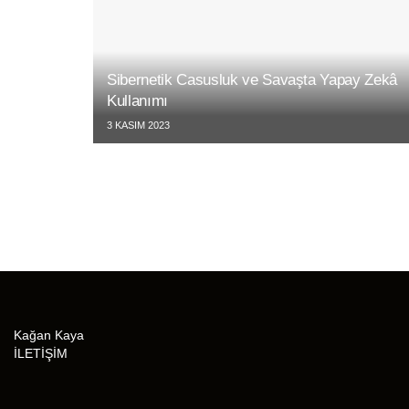
Sibernetik Casusluk ve Savaşta Yapay Zekâ
Kullanımı
3 KASIM 2023
Kağan Kaya
İLETİŞİM