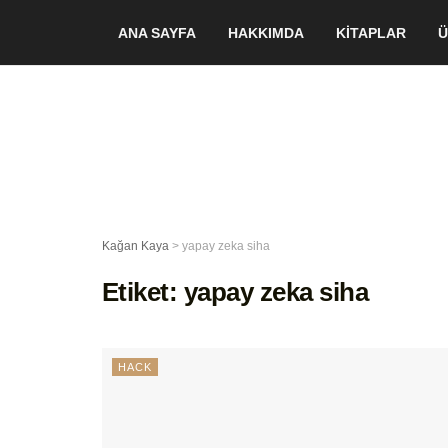
ANA SAYFA
HAKKIMDA
KİTAPLAR
Ü
Kağan Kaya
>
yapay zeka siha
Etiket:
yapay zeka siha
HACK