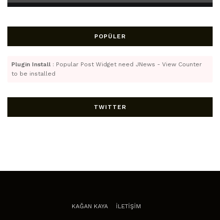
POPÜLER
Plugin Install
: Popular Post Widget need JNews - View Counter
to be installed
TWITTER
KAĞAN KAYA
İLETİŞİM