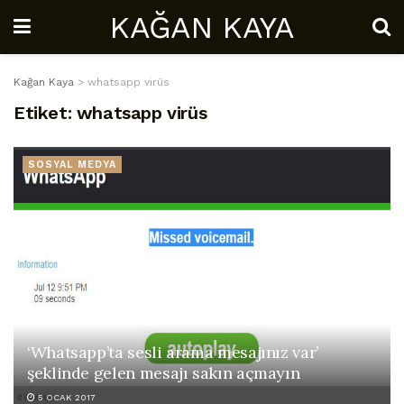
KAĞAN KAYA
Kağan Kaya
>
whatsapp virüs
Etiket:
whatsapp virüs
SOSYAL MEDYA
‘Whatsapp’ta sesli arama mesajınız var’
şeklinde gelen mesajı sakın açmayın
5 OCAK 2017