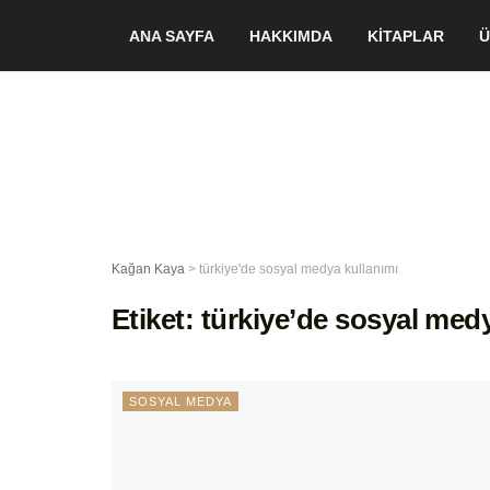
ANA SAYFA
HAKKIMDA
KİTAPLAR
Ü
Kağan Kaya
>
türkiye'de sosyal medya kullanımı
Etiket:
türkiye’de sosyal medy
SOSYAL MEDYA