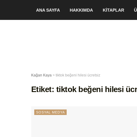
ANA SAYFA
HAKKIMDA
KİTAPLAR
Ü
Kağan Kaya
>
tiktok beğeni hilesi ücretsiz
Etiket:
tiktok beğeni hilesi üc
SOSYAL MEDYA