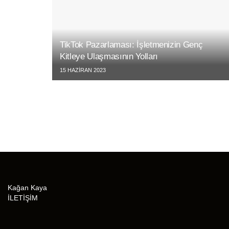
TikTok Pazarlaması: İşletmenizin Genç
Kitleye Ulaşmasının Yolları
15 HAZIRAN 2023
Kağan Kaya
İLETİŞİM