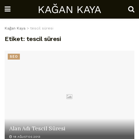
KAĞAN KAYA
Kağan Kaya
>
tescil süresi
Etiket:
tescil süresi
SEO
Alan Adı Tescil Süresi
18 AĞUSTOS 2013