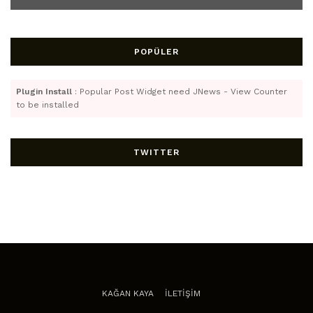
POPÜLER
Plugin Install
: Popular Post Widget need JNews - View Counter
to be installed
TWITTER
KAĞAN KAYA
İLETİŞİM