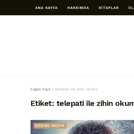
ANA SAYFA
HAKKIMDA
KİTAPLAR
ÜL
Kağan Kaya
>
telepati ile zihin okuma
Etiket:
telepati ile zihin oku
SOSYAL MEDYA