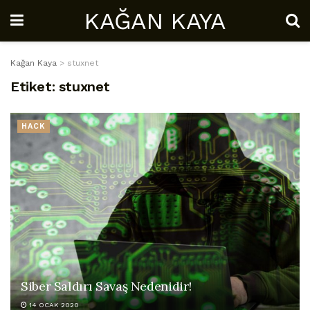
KAĞAN KAYA
Kağan Kaya
>
stuxnet
Etiket:
stuxnet
HACK
Siber Saldırı Savaş Nedenidir!
14 OCAK 2020