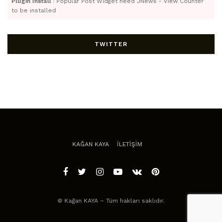
Plugin Install
: Popular Post Widget need JNews - View Counter
to be installed
TWITTER
KAĞAN KAYA
İLETİŞİM
© Kağan KAYA – Tüm hakları saklıdır.