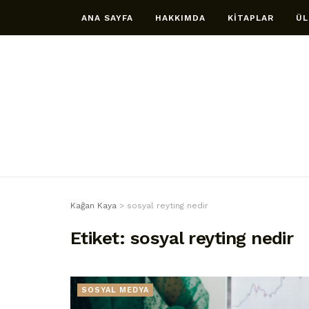
ANA SAYFA
HAKKIMDA
KİTAPLAR
ÜL
Kağan Kaya
>
sosyal reyting nedir
Etiket:
sosyal reyting nedir
SOSYAL MEDYA