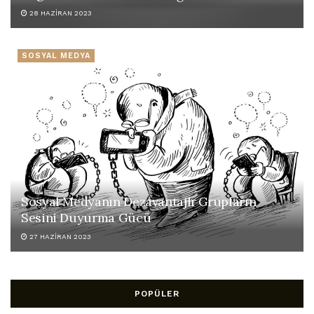
28 HAZIRAN 2023
SOSYAL MEDYA
Sosyal Medyanın Dezavantajlı Grupların
Sesini Duyurma Gücü
27 HAZIRAN 2023
POPÜLER