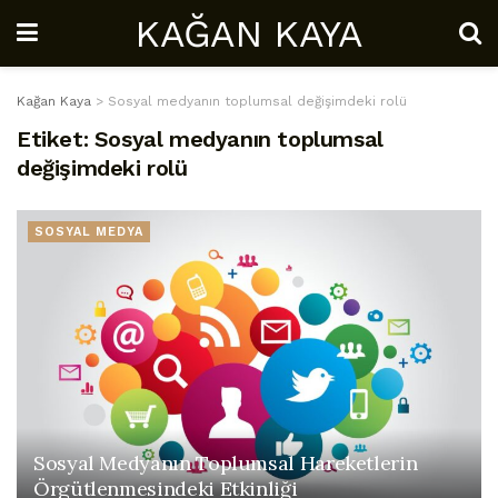
KAĞAN KAYA
Kağan Kaya
>
Sosyal medyanın toplumsal değişimdeki rolü
Etiket:
Sosyal medyanın toplumsal
değişimdeki rolü
SOSYAL MEDYA
Sosyal Medyanın Toplumsal Hareketlerin
Örgütlenmesindeki Etkinliği