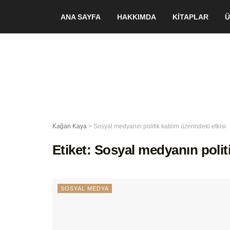
ANA SAYFA
HAKKIMDA
KİTAPLAR
Ü
Kağan Kaya
>
Sosyal medyanın politik katılım üzerindeki etkisi
Etiket:
Sosyal medyanın politik
SOSYAL MEDYA