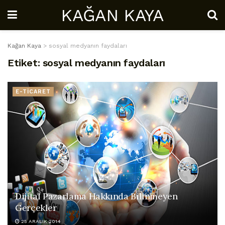
KAĞAN KAYA
Kağan Kaya
>
sosyal medyanın faydaları
Etiket:
sosyal medyanın faydaları
E-TİCARET
Dijital Pazarlama Hakkında Bilinmeyen
Gerçekler
25 ARALIK 2014