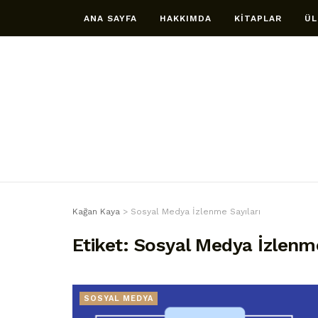
ANA SAYFA
HAKKIMDA
KİTAPLAR
ÜL
Kağan Kaya
>
Sosyal Medya İzlenme Sayıları
Etiket:
Sosyal Medya İzlenme
SOSYAL MEDYA