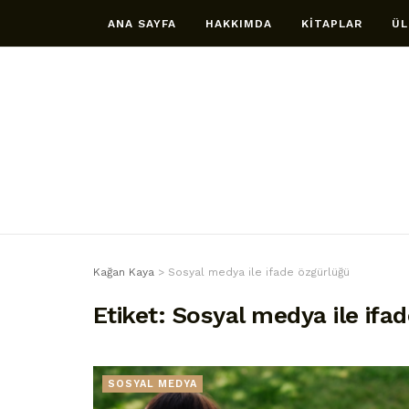
ANA SAYFA
HAKKIMDA
KİTAPLAR
ÜL
Kağan Kaya
>
Sosyal medya ile ifade özgürlüğü
Etiket:
Sosyal medya ile ifa
SOSYAL MEDYA