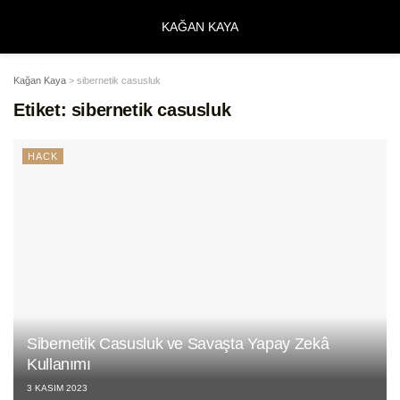
KAĞAN KAYA
Kağan Kaya
>
sibernetik casusluk
Etiket:
sibernetik casusluk
HACK
Sibernetik Casusluk ve Savaşta Yapay Zekâ
Kullanımı
3 KASIM 2023