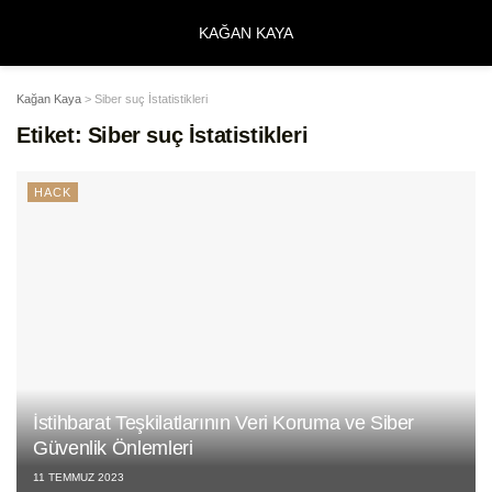
KAĞAN KAYA
Kağan Kaya
>
Siber suç İstatistikleri
Etiket:
Siber suç İstatistikleri
HACK
İstihbarat Teşkilatlarının Veri Koruma ve Siber
Güvenlik Önlemleri
11 TEMMUZ 2023