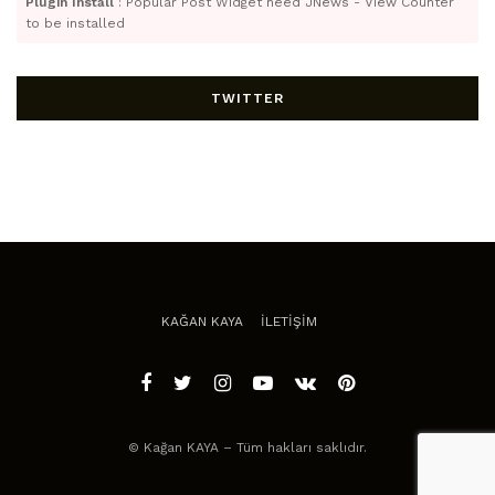
Plugin Install
: Popular Post Widget need JNews - View Counter
to be installed
TWITTER
KAĞAN KAYA
İLETİŞİM
© Kağan KAYA – Tüm hakları saklıdır.