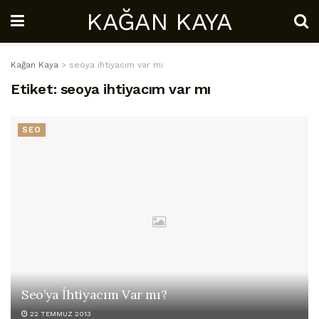
KAĞAN KAYA
Kağan Kaya
>
seoya ihtiyacım var mı
Etiket:
seoya ihtiyacım var mı
SEO
Seo’ya İhtiyacım Var mı?
22 TEMMUZ 2013