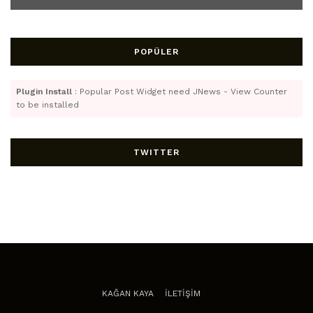
POPÜLER
Plugin Install
: Popular Post Widget need JNews - View Counter
to be installed
TWITTER
KAĞAN KAYA
İLETİŞİM