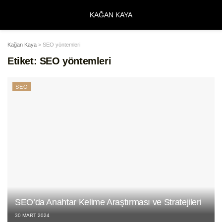
KAĞAN KAYA
Kağan Kaya
>
SEO yöntemleri
Etiket:
SEO yöntemleri
SEO
SEO’da Anahtar Kelime Araştırması ve Stratejileri
30 MART 2024