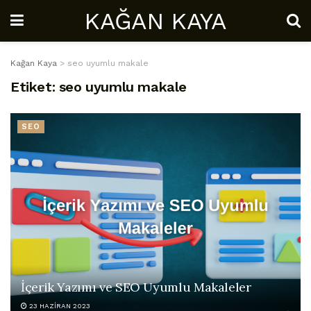
KAĞAN KAYA
Kağan Kaya
>
seo uyumlu makale
Etiket:
seo uyumlu makale
SEO
İçerik Yazımı ve SEO Uyumlu Makaleler
23 HAZIRAN 2023