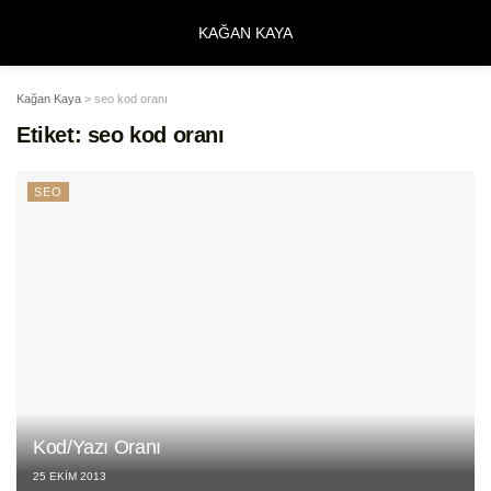
KAĞAN KAYA
Kağan Kaya
>
seo kod oranı
Etiket:
seo kod oranı
SEO
Kod/Yazı Oranı
25 EKIM 2013