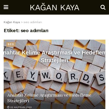
KAĞAN KAYA
Kağan Kaya
>
seo adımları
Etiket:
seo adımları
SEO
Anahtar Kelime Araştırması ve Hedefleme
Stratejileri
22 HAZIRAN 2023