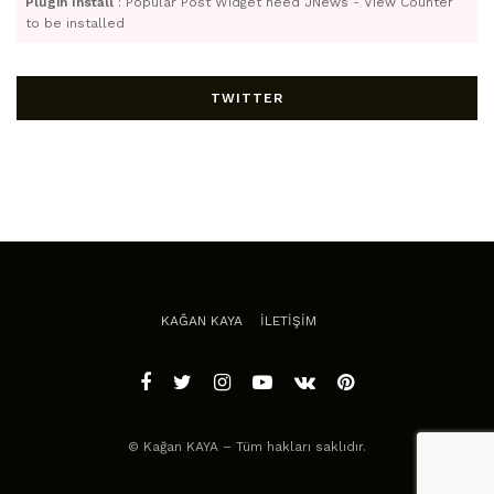
Plugin Install
: Popular Post Widget need JNews - View Counter
to be installed
TWITTER
KAĞAN KAYA
İLETİŞİM
© Kağan KAYA – Tüm hakları saklıdır.