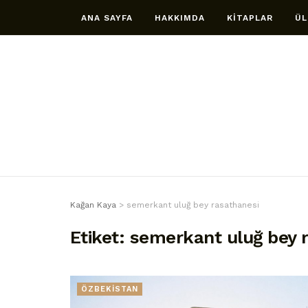
ANA SAYFA
HAKKIMDA
KİTAPLAR
ÜL
Kağan Kaya
>
semerkant uluğ bey rasathanesi
Etiket:
semerkant uluğ bey 
ÖZBEKİSTAN