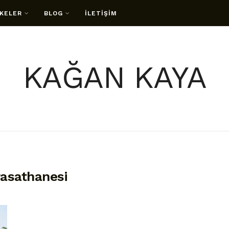
KELER
BLOG
İLETİŞİM
KAĞAN KAYA
rasathanesi