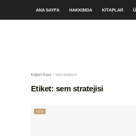
ANA SAYFA
HAKKIMDA
KİTAPLAR
Ü
Kağan Kaya
>
sem stratejisi
Etiket:
sem stratejisi
SEM