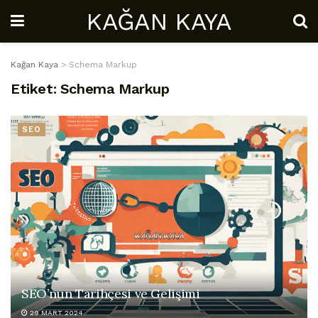
KAĞAN KAYA
Kağan Kaya
>
Schema Markup
Etiket:
Schema Markup
SEO
SEO’nun Tarihçesi ve Gelişimi
29 MART 2024