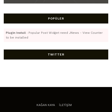
POPÜLER
Plugin Install
: Popular Post Widget need JNews - View Counter
to be installed
TWITTER
KAĞAN KAYA
İLETİŞİM