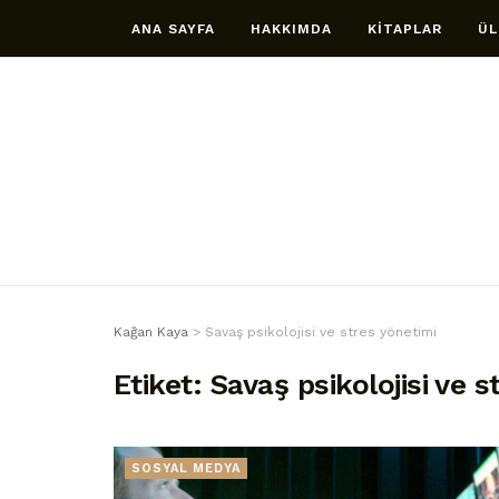
ANA SAYFA
HAKKIMDA
KİTAPLAR
ÜL
Kağan Kaya
>
Savaş psikolojisi ve stres yönetimi
Etiket:
Savaş psikolojisi ve s
SOSYAL MEDYA