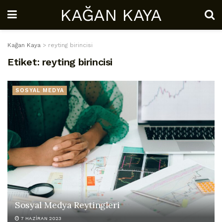
KAĞAN KAYA
Kağan Kaya
>
reyting birincisi
Etiket:
reyting birincisi
SOSYAL MEDYA
Sosyal Medya Reytingleri
7 HAZIRAN 2023