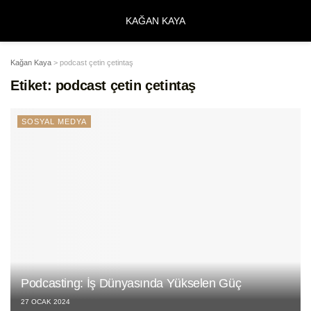
KAĞAN KAYA
Kağan Kaya
>
podcast çetin çetintaş
Etiket:
podcast çetin çetintaş
SOSYAL MEDYA
Podcasting: İş Dünyasında Yükselen Güç
27 OCAK 2024