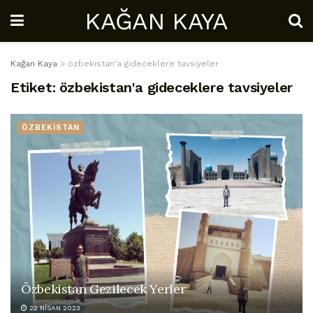
KAĞAN KAYA
Kağan Kaya
>
özbekistan'a gideceklere tavsiyeler
Etiket:
özbekistan'a gideceklere tavsiyeler
ÖZBEKİSTAN
Özbekistan Gezilecek Yerler
22 NISAN 2023