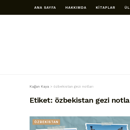
ANA SAYFA
HAKKIMDA
KİTAPLAR
ÜL
Kağan Kaya
>
özbekistan gezi notları
Etiket:
özbekistan gezi notla
ÖZBEKİSTAN