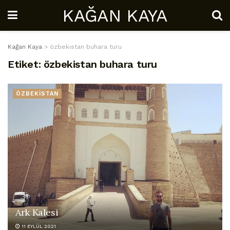
KAĞAN KAYA
Kağan Kaya
>
özbekistan buhara turu
Etiket:
özbekistan buhara turu
ÖZBEKİSTAN
Ark Kalesi
11 EYLÜL 2021