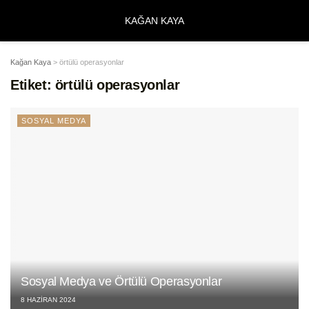
KAĞAN KAYA
Kağan Kaya
>
örtülü operasyonlar
Etiket:
örtülü operasyonlar
SOSYAL MEDYA
Sosyal Medya ve Örtülü Operasyonlar
8 HAZIRAN 2024